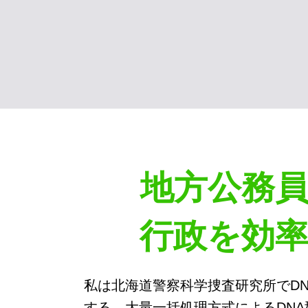
地方公務
行政を効
私は北海道警察科学捜査研究所でD
する、大量一括処理方式によるDN