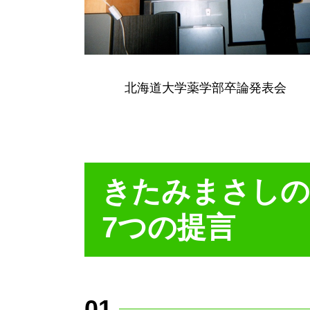
北海道大学薬学部卒論発表会
きたみまさしの
7つの提言
01