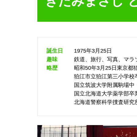
きたみまさし 
誕生日
1975年3月25日
趣味
鉄道、旅行、写真、マラ
略歴
昭和50年3月25日東京
狛江市立狛江第三小学校
国立筑波大学附属駒場中
国立北海道大学薬学部卒
北海道警察科学捜査研究