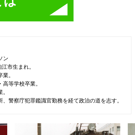
とは
ソン
都狛江市生まれ。
卒業。
・高等学校卒業。
業。
所、警察庁犯罪鑑識官勤務を経て政治の道を志す。